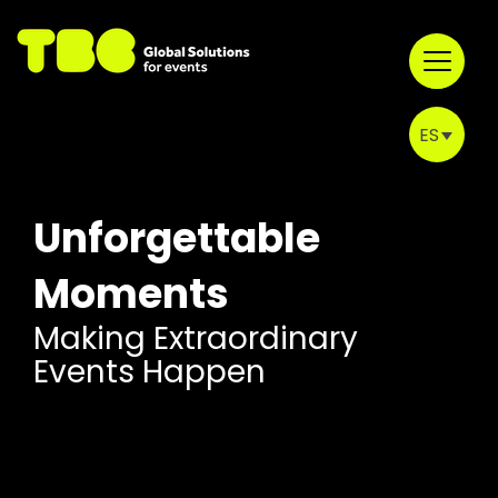
Ir
al
contenido
ES
Home
EN
PT
Unforgettable
Nosotros
Moments
Trabajos
Making Extraordinary
Events Happen
Lugares
Contactos