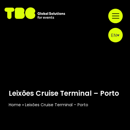
Skip
to
content
EN
Home
PT
ES
About us
Our work
Leixões Cruise Terminal – Porto
Venues
Home
Leixões Cruise Terminal – Porto
Contacts