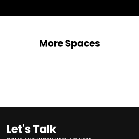
More Spaces
Altice Arena – Lisbon
Pátio da Galé – Lisbon
Let's Talk