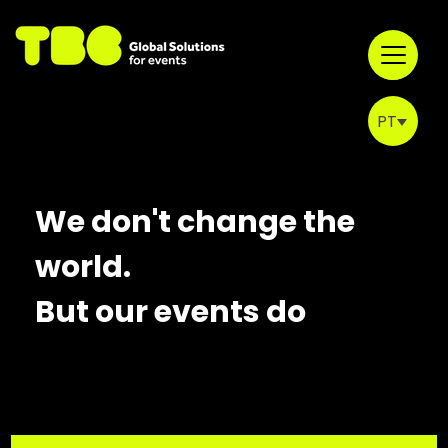
Skip
to
content
PT
Home
EN
ES
Sobre Nós
We don't change the
world.
Portfólio
But our events do
Espaços
Contactos